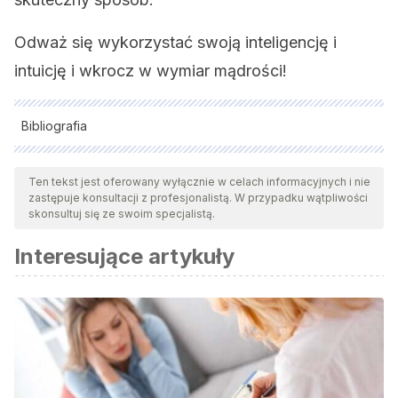
Odważ się wykorzystać swoją inteligencję i
intuicję i wkrocz w wymiar mądrości!
Bibliografia
Wszystkie cytowane źródła zostały gruntownie
przeanalizowane przez nasz zespół w celu zapewnienia ich
Ten tekst jest oferowany wyłącznie w celach informacyjnych i nie
zastępuje konsultacji z profesjonalistą. W przypadku wątpliwości
jakości, wiarygodności, aktualności i ważności. Bibliografia
skonsultuj się ze swoim specjalistą.
tego artykułu została uznana za wiarygodną i dokładną pod
Interesujące artykuły
względem naukowym lub akademickim.
Gigerenzer, Gerd (2008)
Gut Feelings: Short Cuts to Better
Decision Making. Penguin
Pretz, J. E., & Folse, V. N. (2011). Nursing experience and
preference for intuition in decision making.
Journal of
Clinical Nursing
,
20
(19–20), 2878–2889.