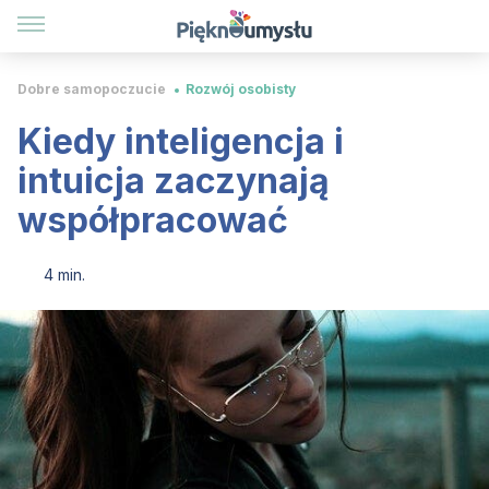
Dobre samopoczucie
Rozwój osobisty
Kiedy inteligencja i
intuicja zaczynają
współpracować
4 min.