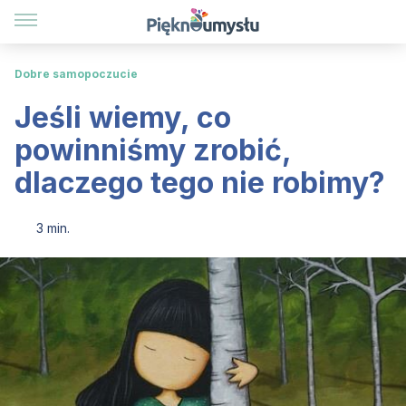
Dobre samopoczucie
Jeśli wiemy, co
powinniśmy zrobić,
dlaczego tego nie robimy?
3 min.