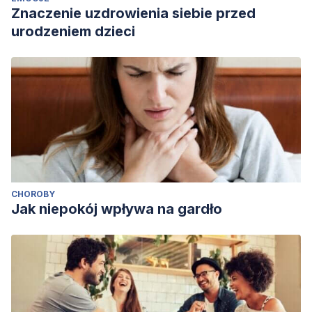
Oxford University Press.
Znaczenie uzdrowienia siebie przed
https://psycnet.apa.org/fulltext/2004-13277-000.pdf
urodzeniem dzieci
Smith, K. D., Smith, S. T., & Christopher, J. C. (2007). What
defines the good person? Cross-cultural comparisons of
experts’ models with lay prototypes.
Journal of Cross-
Cultural Psychology
,
38
(3), 333–360.
https://journals.sagepub.com/doi/10.1177/0022022107300279
Worthington, E. L., Jr, & van Zyl, L. E. (2021). The future of
evidence-based temperance interventions.
Frontiers in
Psychology
,
12
, 707598.
CHOROBY
https://www.frontiersin.org/articles/10.3389/fpsyg.2021.707598
Jak niepokój wpływa na gardło
Wang, Y., Ge, J., Zhang, H., Wang, H., & Xie, X. (2020).
Altruistic behaviors relieve physical pain.
Proceedings of
the National Academy of Sciences of the United States of
America
,
117
(2), 950–958.
https://www.pnas.org/doi/10.1073/pnas.1911861117