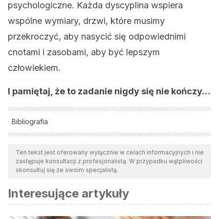
psychologiczne. Każda dyscyplina wspiera
wspólne wymiary, drzwi, które musimy
przekroczyć, aby nasycić się odpowiednimi
cnotami i zasobami, aby być lepszym
człowiekiem.
I pamiętaj, że to zadanie nigdy się nie kończy…
Bibliografia
Wszystkie cytowane źródła zostały gruntownie
przeanalizowane przez nasz zespół w celu zapewnienia ich
Ten tekst jest oferowany wyłącznie w celach informacyjnych i nie
zastępuje konsultacji z profesjonalistą. W przypadku wątpliwości
jakości, wiarygodności, aktualności i ważności. Bibliografia
skonsultuj się ze swoim specjalistą.
tego artykułu została uznana za wiarygodną i dokładną pod
Interesujące artykuły
względem naukowym lub akademickim.
Aristóteles (2014)
Ética a Nicómaco
. Gredos.