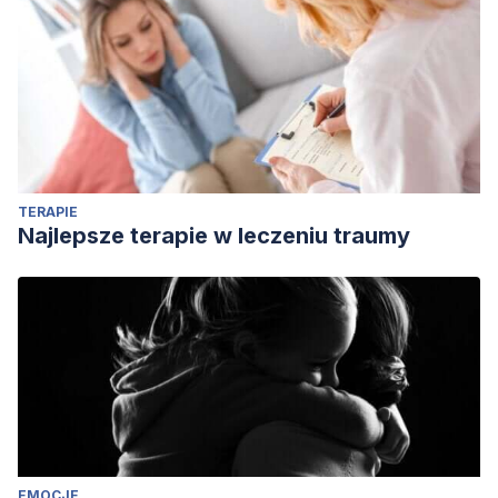
Aristóteles (2014)
Acerca del alma.
Gredos.
Curry, O. S., Mullins, D. A., & Whitehouse, H. (2019). Is it
good to cooperate? Testing the theory of morality-as-
cooperation in 60 societies.
Current Anthropology
,
60
(1),
47–69.
https://www.journals.uchicago.edu/doi/10.1086/701478
De Cremer, D., & Mulder, L. B. (2007). A passion for
TERAPIE
respect: On understanding the role of human needs and
Najlepsze terapie w leczeniu traumy
morality.
Gruppe Interaktion Organisation Zeitschrift Für
Angewandte Organisationspsychologie (GIO)
,
38
(4), 439–
449.
https://pure.uvt.nl/ws/portalfiles/portal/927313/fulltext.pdf
Maslow, Abraham (1973)
El hombre autorrealizado: Hacia
una psicología del ser
. Gredos
Peterson, C., & Seligman, M. (2004).
Character strengths
and virtues: A handbook and classification
(Vol. 800).
EMOCJE