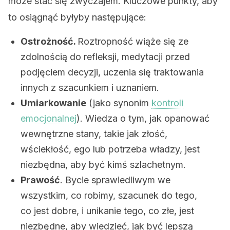
może stać się zwyczajem. Kluczowe punkty, aby
to osiągnąć byłyby następujące:
Ostrożność.
Roztropność wiąże się ze
zdolnością do refleksji, medytacji przed
podjęciem decyzji, uczenia się traktowania
innych z szacunkiem i uznaniem.
Umiarkowanie
(jako synonim
kontroli
emocjonalnej
). Wiedza o tym, jak opanować
wewnętrzne stany, takie jak złość,
wściekłość, ego lub potrzeba władzy, jest
niezbędna, aby być kimś szlachetnym.
Prawość
. Bycie sprawiedliwym we
wszystkim, co robimy, szacunek do tego,
co jest dobre, i unikanie tego, co złe, jest
niezbędne, aby wiedzieć, jak być lepszą