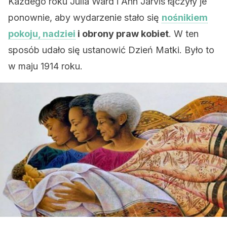
Każdego roku Julia Ward i Ann Jarvis łączyły je
ponownie, aby wydarzenie stało się
nośnikiem
pokoju, nadziei
i obrony praw kobiet
. W ten
sposób udało się ustanowić Dzień Matki. Było to
w maju 1914 roku.