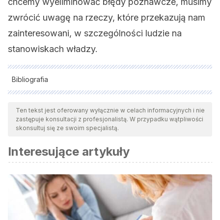
chcemy wyeliminować błędy poznawcze, musimy
zwrócić uwagę na rzeczy, które przekazują nam
zainteresowani, w szczególności ludzie na
stanowiskach władzy.
Bibliografia
Wszystkie cytowane źródła zostały gruntownie
przeanalizowane przez nasz zespół w celu zapewnienia ich
Ten tekst jest oferowany wyłącznie w celach informacyjnych i nie
zastępuje konsultacji z profesjonalistą. W przypadku wątpliwości
jakości, wiarygodności, aktualności i ważności. Bibliografia
skonsultuj się ze swoim specjalistą.
tego artykułu została uznana za wiarygodną i dokładną pod
Interesujące artykuły
względem naukowym lub akademickim.
Harvey, P. (2018). Karma. In The Oxford Handbook of
Buddhist Ethics.
https://doi.org/10.1093/oxfordhb/9780198746140.001.0001
Schacter, D. L., Guerin, S. A., & St. Jacques, P. L. (2011).
Memory distortion: An adaptive perspective.
Trends in