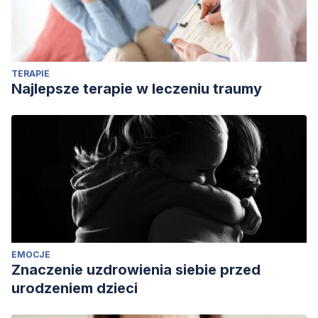
Cognitive Sciences. https://doi.org/10.1016/j.tics.2011.08.004
Russo, J. E., Medvec, V. H., & Meloy, M. G. (1996).
The
distortion of information during decisions. Organizational
TERAPIE
Behavior and Human Decision Processes.
Najlepsze terapie w leczeniu traumy
https://doi.org/10.1006/obhd.1996.0041
EMOCJE
Znaczenie uzdrowienia siebie przed
urodzeniem dzieci