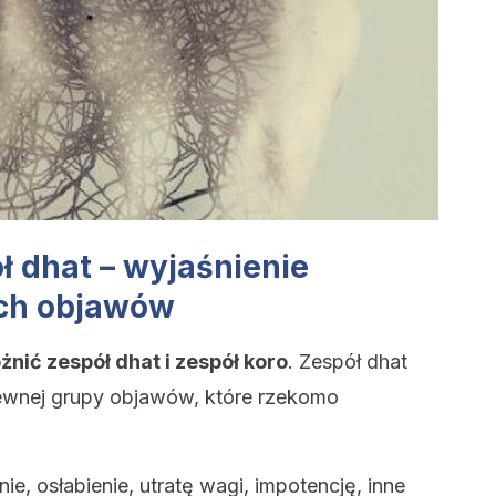
ł dhat – wyjaśnienie
ych objawów
żnić zespół dhat i zespół koro
. Zespół dhat
ewnej grupy objawów, które rzekomo
e, osłabienie, utratę wagi, impotencję, inne