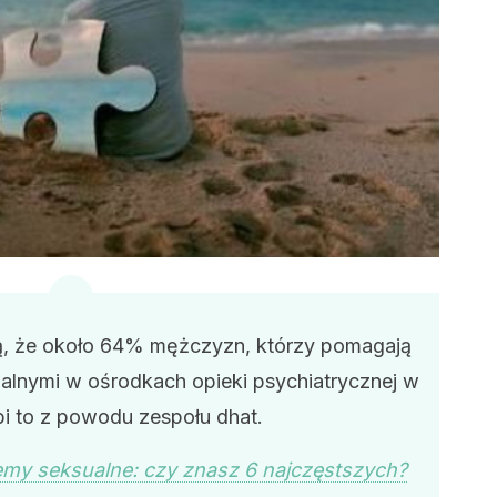
ą, że około 64% mężczyzn, którzy pomagają
alnymi w ośrodkach opieki psychiatrycznej w
obi to z powodu zespołu dhat.
emy seksualne: czy znasz 6 najczęstszych?