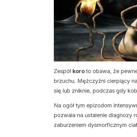
Zespół
koro
to obawa, że ​​pewn
brzuchu. Mężczyźni cierpiący na
się lub zniknie, podczas gdy kobi
Na ogół tym epizodom intensywn
pozwala na ustalenie diagnozy
zaburzeniem dysmorficznym ciał