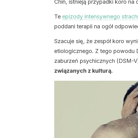
Chin, istnieją przypadki koro na 
Te
epizody intensywnego strach
poddani terapii na ogół odpowied
Szacuje się, że zespół koro wy
etiologicznego. Z tego powodu 
zaburzeń psychicznych (DSM-V)
związanych z kulturą.