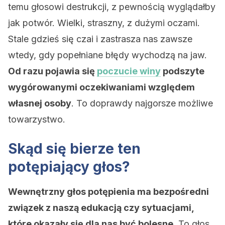
temu głosowi destrukcji, z pewnością wyglądałby
jak potwór. Wielki, straszny, z dużymi oczami.
Stale gdzieś się czai i zastrasza nas zawsze
wtedy, gdy popełniane błędy wychodzą na jaw.
Od razu pojawia się
poczucie winy
podszyte
wygórowanymi oczekiwaniami względem
własnej osoby
. To doprawdy najgorsze możliwe
towarzystwo.
Skąd się bierze ten
potępiający głos?
Wewnętrzny głos potępienia ma bezpośredni
związek z naszą edukacją czy sytuacjami,
które okazały się dla nas być bolesne
. To głos