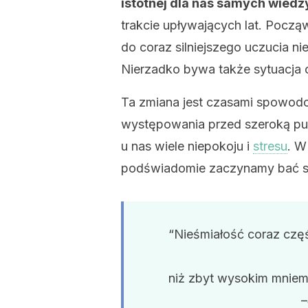
istotnej dla nas samych wiedz
trakcie upływających lat. Począ
do coraz silniejszego uczucia n
Nierzadko bywa także sytuacja 
Ta zmiana jest czasami spowod
występowania przed szeroką pu
u nas wiele niepokoju i
stresu
. W
podświadomie zaczynamy bać si
“Nieśmiałość coraz czę
niż zbyt wysokim mniem
–