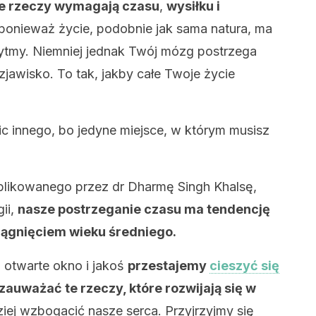
sze rzeczy wymagają czasu
,
wysiłku i
onieważ życie, podobnie jak sama natura, ma
rytmy. Niemniej jednak Twój mózg postrzega
zjawisko. To tak, jakby całe Twoje życie
nic innego, bo jedyne miejsce, w którym musisz
blikowanego przez dr Dharmę Singh Khalsę,
gii,
nasze postrzeganie czasu ma tendencję
iągnięciem wieku średniego.
 otwarte okno i jakoś
przestajemy
cieszyć się
auważać te rzeczy, które rozwijają się w
iej wzbogacić nasze serca. Przyjrzyjmy się