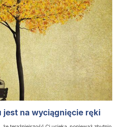
jest na wyciągnięcie ręki
a, że teraźniejszość Ci ucieka, ponieważ zbytnio