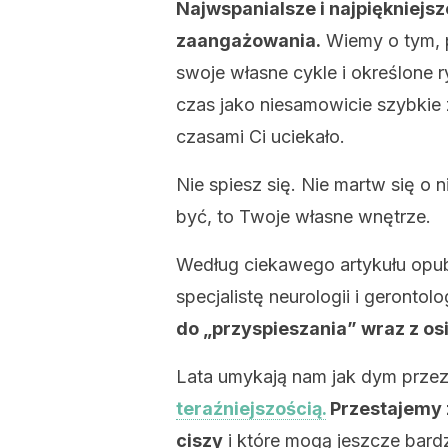
Najwspanialsze i najpiękniej
zaangażowania.
Wiemy o tym, p
swoje własne cykle i określone 
czas jako niesamowicie szybkie 
czasami Ci uciekało.
Nie spiesz się. Nie martw się o 
być, to Twoje własne wnętrze.
Według ciekawego artykułu opu
specjalistę neurologii i gerontolo
do „przyspieszania” wraz z os
Lata umykają nam jak dym przez
teraźniejszością.
Przestajemy z
ciszy
i które mogą jeszcze bardz