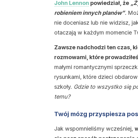
John Lennon
powiedział, że
„Ż
robieniem innych planów”
.
Moż
nie doceniasz lub nie widzisz, j
otaczają w każdym momencie Tw
Zawsze nadchodzi ten czas, k
rozmowami, które prowadziłeś
małymi romantycznymi sprzeczka
rysunkami, które dzieci obdarow
szkoły.
Gdzie to wszystko się p
temu?
Twój mózg przyspiesza pos
Jak wspomnieliśmy wcześniej,
w