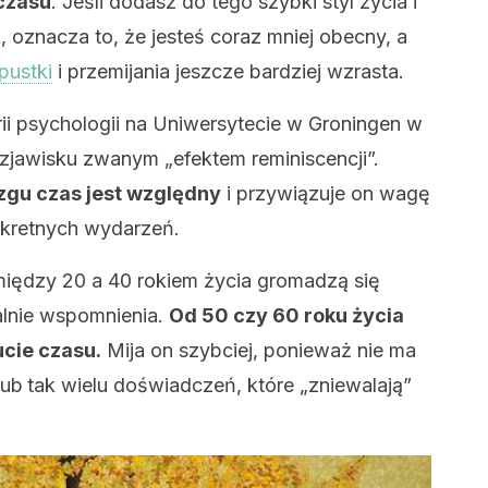
 czasu
. Jeśli dodasz do tego szybki styl życia i
oznacza to, że jesteś coraz mniej obecny, a
pustki
i przemijania jeszcze bardziej wzrasta.
ii psychologii na Uniwersytecie w Groningen w
zjawisku zwanym „efektem reminiscencji”.
gu czas jest względny
i przywiązuje on wagę
nkretnych wydarzeń.
między 20 a 40 rokiem życia gromadzą się
alnie wspomnienia.
Od 50 czy 60 roku życia
cie czasu.
Mija on szybciej, ponieważ nie ma
lub
tak wielu doświadczeń, które „zniewalają”