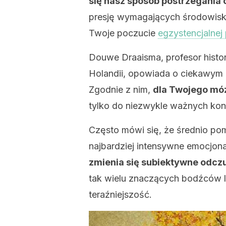
się nasz sposób postrzegania
presję wymagających środowisk, 
Twoje poczucie
egzystencjalnej 
Douwe Draaisma, profesor histor
Holandii, opowiada o ciekawym 
Zgodnie z nim,
dla Twojego móz
tylko do niezwykle ważnych ko
Często mówi się, że średnio po
najbardziej intensywne emocjon
zmienia się subiektywne odczu
tak wielu znaczących bodźców 
teraźniejszość.