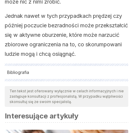
może nic z nimi zrobić.
Jednak nawet w tych przypadkach prędzej czy
później poczucie bezradności może przekształcić
się w aktywne oburzenie, które może narzucić
zbiorowe ograniczenia na to, co skorumpowani
ludzie mogą i chcą osiągnąć.
Bibliografia
Wszystkie cytowane źródła zostały gruntownie
przeanalizowane przez nasz zespół w celu zapewnienia ich
Ten tekst jest oferowany wyłącznie w celach informacyjnych i nie
zastępuje konsultacji z profesjonalistą. W przypadku wątpliwości
jakości, wiarygodności, aktualności i ważności. Bibliografia
skonsultuj się ze swoim specjalistą.
tego artykułu została uznana za wiarygodną i dokładną pod
Interesujące artykuły
względem naukowym lub akademickim.
Fores, F. A. S. (2017). Psicología de la corrupción: Balance de
estudios realizados en el Perú, alternativas metodológicas de