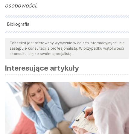
osobowości.
Bibliografia
Wszystkie cytowane źródła zostały gruntownie
przeanalizowane przez nasz zespół w celu zapewnienia ich
Ten tekst jest oferowany wyłącznie w celach informacyjnych i nie
zastępuje konsultacji z profesjonalistą. W przypadku wątpliwości
jakości, wiarygodności, aktualności i ważności. Bibliografia
skonsultuj się ze swoim specjalistą.
tego artykułu została uznana za wiarygodną i dokładną pod
Interesujące artykuły
względem naukowym lub akademickim.
Punset, E. (2005).
El viaje a la felicidad
. [ebook] Barcelona.
López Palenzuela, D. (s.f.) Psicología de la personalidad.