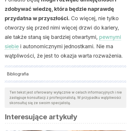
zdobywać wiedzę, która będzie naprawdę
przydatna w przyszłości.
Co więcej, nie tylko
otworzy się przed nimi więcej drzwi do kariery,
ale także staną się bardziej otwartymi,
pewnymi
siebie
i autonomicznymi jednostkami. Nie ma
wątpliwości, że jest to okazja warta rozważenia.
Bibliografia
Wszystkie cytowane źródła zostały gruntownie
przeanalizowane przez nasz zespół w celu zapewnienia ich
Ten tekst jest oferowany wyłącznie w celach informacyjnych i nie
zastępuje konsultacji z profesjonalistą. W przypadku wątpliwości
jakości, wiarygodności, aktualności i ważności. Bibliografia
skonsultuj się ze swoim specjalistą.
tego artykułu została uznana za wiarygodną i dokładną pod
Interesujące artykuły
względem naukowym lub akademickim.
Enkvist, I. (2010). El éxito educativo finlandés.
Bordón: