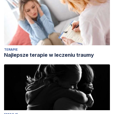
Revista de pedagogía
,
62
(3), 49-67.
González, M. (1991). El aprendizaje de segundas lenguas
en la adolescencia.
Signos teoría y práctica de la
educación
, 14-25.
Lightbown, P. M., & Spada, N. (2021).
How Languages Are
Learned 5th Edition
. Oxford university press.
TERAPIE
Najlepsze terapie w leczeniu traumy