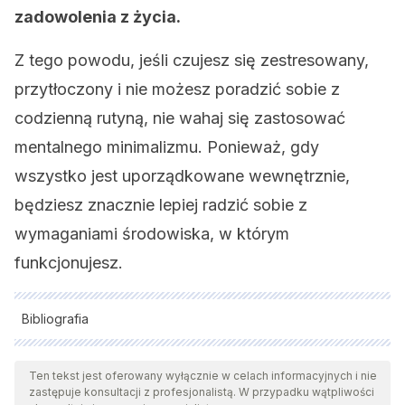
zadowolenia z życia.
Z tego powodu, jeśli czujesz się zestresowany,
przytłoczony i nie możesz poradzić sobie z
codzienną rutyną, nie wahaj się zastosować
mentalnego minimalizmu. Ponieważ, gdy
wszystko jest uporządkowane wewnętrznie,
będziesz znacznie lepiej radzić sobie z
wymaganiami środowiska, w którym
funkcjonujesz.
Bibliografia
Wszystkie cytowane źródła zostały gruntownie
przeanalizowane przez nasz zespół w celu zapewnienia ich
Ten tekst jest oferowany wyłącznie w celach informacyjnych i nie
zastępuje konsultacji z profesjonalistą. W przypadku wątpliwości
jakości, wiarygodności, aktualności i ważności. Bibliografia