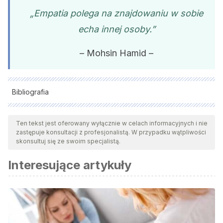
„Empatia polega na znajdowaniu w sobie
echa innej osoby.”
– Mohsin Hamid –
Bibliografia
Wszystkie cytowane źródła zostały gruntownie
przeanalizowane przez nasz zespół w celu zapewnienia ich
Ten tekst jest oferowany wyłącznie w celach informacyjnych i nie
zastępuje konsultacji z profesjonalistą. W przypadku wątpliwości
jakości, wiarygodności, aktualności i ważności. Bibliografia
skonsultuj się ze swoim specjalistą.
tego artykułu została uznana za wiarygodną i dokładną pod
Interesujące artykuły
względem naukowym lub akademickim.
Hogg, M.A. (2010). Psicología social. Vaughan Graham M.
Panamericana. Editorial: Panamericana.
Tesser, A., & Rosen, S. (1975). The reluctance to transmit
bad news. In L. Berkowitz (Ed.). Advances in experimental