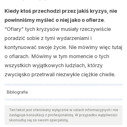
Kiedy ktoś przechodzi przez jakiś kryzys, nie
powinniśmy myśleć o niej jako o ofierze
.
“Ofiary” tych kryzysów musiały rzeczywiście
poradzić sobie z tymi wydarzeniami i
kontynuować swoje życie. Nie mówimy więc tutaj
o ofiarach. Mówimy w tym momencie o tych
wszystkich wyjątkowych ludziach, którzy
zwycięsko przetrwali niezwykle ciężkie chwile.
Bibliografia
Wszystkie cytowane źródła zostały gruntownie
przeanalizowane przez nasz zespół w celu zapewnienia ich
Ten tekst jest oferowany wyłącznie w celach informacyjnych i nie
zastępuje konsultacji z profesjonalistą. W przypadku wątpliwości
jakości, wiarygodności, aktualności i ważności. Bibliografia
skonsultuj się ze swoim specjalistą.
tego artykułu została uznana za wiarygodną i dokładną pod