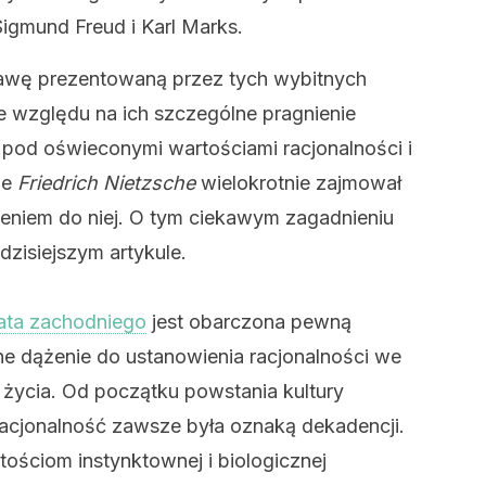
k Sigmund Freud i Karl Marks.
tawę prezentowaną przez tych wybitnych
 ze względu na ich szczególne pragnienie
pod oświeconymi wartościami racjonalności i
ie
Friedrich Nietzsche
wielokrotnie zajmował
żeniem do niej. O tym ciekawym zagadnieniu
isiejszym artykule.
iata zachodniego
jest obarczona pewną
ne dążenie do ustanowienia racjonalności we
 życia. Od początku powstania kultury
 racjonalność zawsze była oznaką dekadencji.
tościom instynktownej i biologicznej