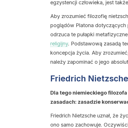
egzystencji człowieka, jest takż
Aby zrozumieć filozofię nietzsc
poglądów Platona dotyczących po
odrzuca te pułapki metafizyczne:
religijny
. Podstawową zasadą teori
koncepcja życia. Aby zrozumieć, 
należy zapominać o jego absolut
Friedrich Nietzsche
Dla tego niemieckiego filozof
zasadach: zasadzie konserwacj
Friedrich Nietzsche uznał, że życ
ono samo zachowuje. Oczywiście