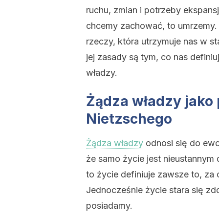
ruchu, zmian i potrzeby ekspansj
chcemy zachować, to umrzemy. Ż
rzeczy, która utrzymuje nas w st
jej zasady są tym, co nas definiu
władzy.
Żądza władzy jako p
Nietzschego
Żądza władzy
odnosi się do ewo
że samo życie jest nieustannym
to życie definiuje zawsze to, z
Jednocześnie życie stara się zd
posiadamy.