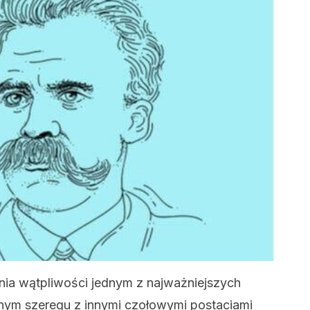
nia wątpliwości jednym z najważniejszych
wnym szeregu z innymi czołowymi postaciami