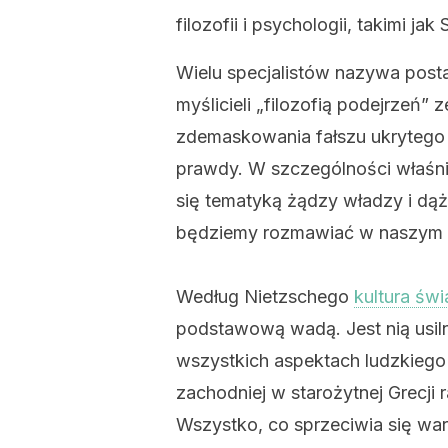
filozofii i psychologii, takimi ja
Wielu specjalistów nazywa pos
myślicieli „filozofią podejrzeń”
zdemaskowania fałszu ukrytego 
prawdy. W szczególności właśn
się tematyką żądzy władzy i dą
będziemy rozmawiać w naszym dz
Według Nietzschego
kultura św
podstawową wadą. Jest nią usil
wszystkich aspektach ludzkiego
zachodniej w starożytnej Grecji
Wszystko, co sprzeciwia się war