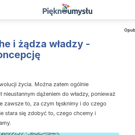
Opub
he i żądza władzy -
koncepcję
wolucji życia. Można zatem ogólnie
st nieustannym dążeniem do władzy, ponieważ
je zawsze to, za czym tęsknimy i do czego
e stara się zdobyć to, czego chcemy i
damy.