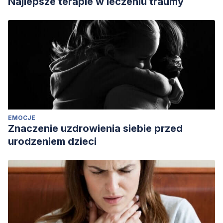
Najlepsze terapie w leczeniu traumy
terapia: una perspectiva.
Revista de consultoría de
psicología: práctica e investigación, 53
(4), 229–
237. https://doi.org/10.1037/1061-4087.53.4.229
Wolever, R,Q,, Caldwell, K.L., Wakefield, J.P., Little, K.J.,
Gresko, J., Shaw, A., Duda, L.V., Kosey, J.M., Gaudet, T.
(2011).
Integrative health coaching: an organizational case
study. Explore, 7
(1), 30-6. doi: 10.1016/j.explore.2010.10.003.
PMID: 21194670.
EMOCJE
Znaczenie uzdrowienia siebie przed
urodzeniem dzieci