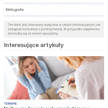
Bibliografia
Wszystkie cytowane źródła zostały gruntownie
przeanalizowane przez nasz zespół w celu zapewnienia ich
Ten tekst jest oferowany wyłącznie w celach informacyjnych i nie
zastępuje konsultacji z profesjonalistą. W przypadku wątpliwości
jakości, wiarygodności, aktualności i ważności. Bibliografia
skonsultuj się ze swoim specjalistą.
tego artykułu została uznana za wiarygodną i dokładną pod
Interesujące artykuły
względem naukowym lub akademickim.
Aboujaoude E. (2020). Where Life Coaching Ends and
Therapy Begins: Toward a Less Confusing Treatment
Landscape.
Perspectives on psychological science : a
journal of the Association for Psychological Science
,
15
(4),
973–977. https://doi.org/10.1177/1745691620904962
Briner, Rob. (2012). Does coaching work and does anyone
really care?
OP Matters, 16
.
https://www.researchgate.net/publication/261758402_Does_
TERAPIE
Hart, V., Blattner, J. y Leipzig, S. (2001). Coaching versus