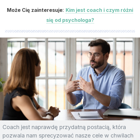
:
Może Cię zainteresuje
Kim jest coach i czym różni
się od psychologa?
Coach jest naprawdę przydatną postacią, która
pozwala nam sprecyzować nasze cele w chwilach