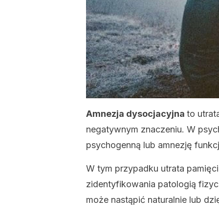
Amnezja dysocjacyjna
to utra
negatywnym znaczeniu. W psycho
psychogenną lub amnezję funkcj
W tym przypadku utrata pamięc
zidentyfikowania patologią fizy
może nastąpić naturalnie lub dzi