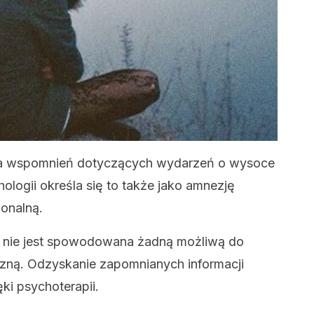
ta wspomnień dotyczących wydarzeń o wysoce
logii określa się to także jako amnezję
onalną.
i nie jest spowodowana żadną możliwą do
czną. Odzyskanie zapomnianych informacji
ęki psychoterapii.