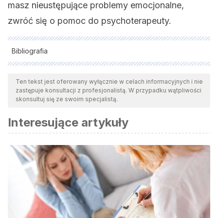
masz nieustępujące problemy emocjonalne,
zwróć się o pomoc do psychoterapeuty.
Bibliografia
Wszystkie cytowane źródła zostały gruntownie
przeanalizowane przez nasz zespół w celu zapewnienia ich
Ten tekst jest oferowany wyłącznie w celach informacyjnych i nie
zastępuje konsultacji z profesjonalistą. W przypadku wątpliwości
jakości, wiarygodności, aktualności i ważności. Bibliografia
skonsultuj się ze swoim specjalistą.
tego artykułu została uznana za wiarygodną i dokładną pod
Interesujące artykuły
względem naukowym lub akademickim.
Keidel, M. (2003). Whiplash Injury. In
Neurological Disorders:
Course and Treatment: Second Edition
.
https://doi.org/10.1016/B978-012125831-3/50205-7
Treleaven, J., Jull, G., & Sterling, M. (2003). Dizziness and
unsteadiness following whiplash injury: Characteristic features
and relationship with cervical joint position error.
Journal of
Rehabilitation Medicine
.