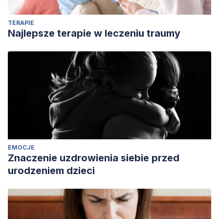
https://doi.org/10.1080/16501970306109
TERAPIE
Sterling, M. (2009). Physical and psychological aspects of
Najlepsze terapie w leczeniu traumy
whiplash: Important considerations for primary care
assessment, Part 2 – Case studies.
Manual Therapy
.
https://doi.org/10.1016/j.math.2008.03.004
Jull, G. A., Söderlund, A., Stemper, B. D., Kenardy, J., Gross, A.
R., Côté, P., … Curatolo, M. (2011). Toward optimal early
management after whiplash injury to lessen the rate of
transition to chronicity.
Spine
.
https://doi.org/10.1097/BRS.0b013e3182388449
EMOCJE
Znaczenie uzdrowienia siebie przed
urodzeniem dzieci