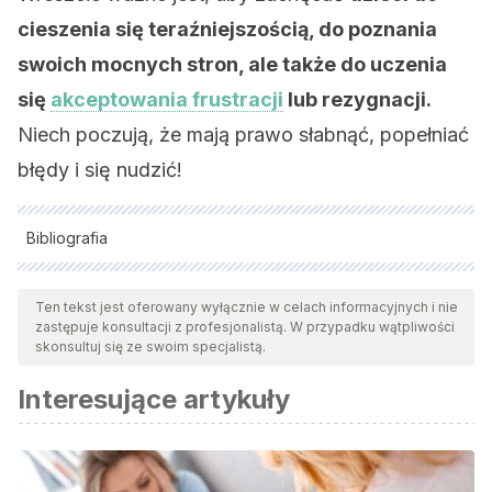
cieszenia się teraźniejszością, do poznania
swoich mocnych stron, ale także do uczenia
się
akceptowania frustracji
lub rezygnacji.
Niech poczują, że mają prawo słabnąć, popełniać
błędy i się nudzić!
Bibliografia
Wszystkie cytowane źródła zostały gruntownie
przeanalizowane przez nasz zespół w celu zapewnienia ich
Ten tekst jest oferowany wyłącznie w celach informacyjnych i nie
zastępuje konsultacji z profesjonalistą. W przypadku wątpliwości
jakości, wiarygodności, aktualności i ważności. Bibliografia
skonsultuj się ze swoim specjalistą.
tego artykułu została uznana za wiarygodną i dokładną pod
Interesujące artykuły
względem naukowym lub akademickim.
Von Hildebrand, D.
(2004). La importancia del respeto en la
educación. Educación y educadores, 7.