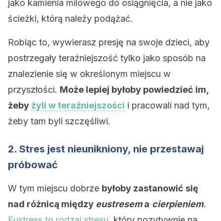
jako kamienia milowego do osiągnięcia, a nie jako
ścieżki, którą należy podążać.
Robiąc to, wywierasz presję na swoje dzieci, aby
postrzegały teraźniejszość tylko jako sposób na
znalezienie się w określonym miejscu w
przyszłości.
Może lepiej byłoby powiedzieć im,
żeby
żyli w teraźniejszości
i pracowali nad tym,
żeby tam byli szczęśliwi.
2. Stres jest nieunikniony, nie przestawaj
próbować
W tym miejscu dobrze
byłoby zastanowić się
nad różnicą między
eustresem
a
cierpieniem
.
Eustress to rodzaj stresu,
który pozytywnie na