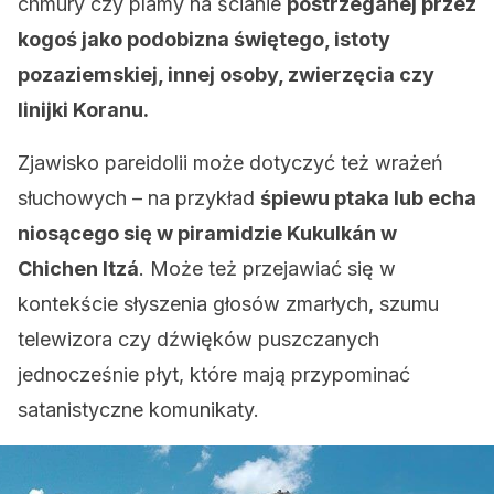
chmury czy plamy na ścianie
postrzeganej przez
kogoś jako podobizna świętego, istoty
pozaziemskiej, innej osoby, zwierzęcia czy
linijki Koranu.
Zjawisko pareidolii może dotyczyć też wrażeń
słuchowych – na przykład
śpiewu ptaka lub echa
niosącego się w piramidzie
Kukulkán w
Chichen Itzá
. Może też przejawiać się w
kontekście słyszenia głosów zmarłych, szumu
telewizora czy dźwięków puszczanych
jednocześnie płyt, które mają przypominać
satanistyczne komunikaty.