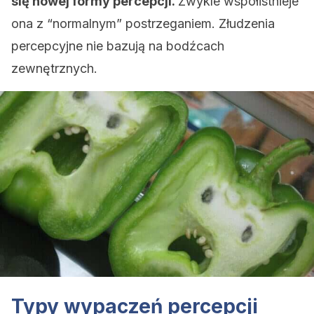
się nowej formy percepcji.
Zwykle współistnieje
ona z “normalnym” postrzeganiem. Złudzenia
percepcyjne nie bazują na bodźcach
zewnętrznych.
Typy wypaczeń percepcji