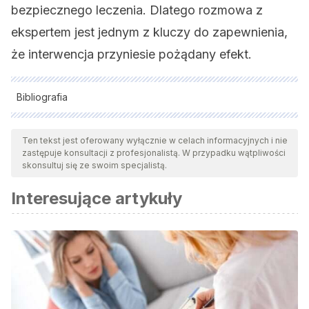
bezpiecznego leczenia. Dlatego rozmowa z
ekspertem jest jednym z kluczy do zapewnienia,
że interwencja przyniesie pożądany efekt.
Bibliografia
Wszystkie cytowane źródła zostały gruntownie
przeanalizowane przez nasz zespół w celu zapewnienia ich
Ten tekst jest oferowany wyłącznie w celach informacyjnych i nie
zastępuje konsultacji z profesjonalistą. W przypadku wątpliwości
jakości, wiarygodności, aktualności i ważności. Bibliografia
skonsultuj się ze swoim specjalistą.
tego artykułu została uznana za wiarygodną i dokładną pod
Interesujące artykuły
względem naukowym lub akademickim.
Cipriani, A., Furukawa, T. A., Salanti, G., Chaimani, A.,
Atkinson, L. Z., Ogawa, Y., … & Geddes, J. R. (2018).
Comparative efficacy and acceptability of 21
antidepressant drugs for the acute treatment of adults with
major depressive disorder: a systematic review and