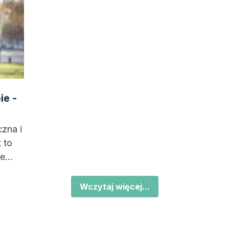
ie -
czna i
 to
że
Wczytaj więcej...