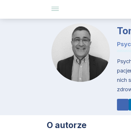
To
Psyc
Psych
pacje
nich 
zdrow
O autorze