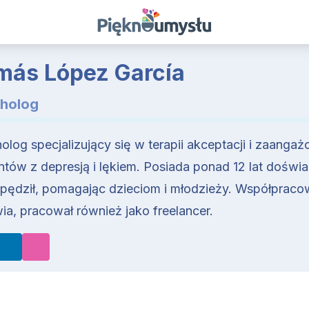
más López García
holog
olog specjalizujący się w terapii akceptacji i zaanga
ntów z depresją i lękiem. Posiada ponad 12 lat doświa
spędził, pomagając dzieciom i młodzieży. Współpracował
ia, pracował również jako freelancer.