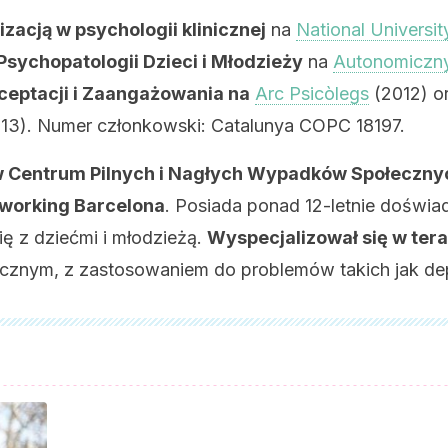
lizacją
w psychologii klinicznej
na
National Universit
sychopatologii Dzieci i Młodzieży
na
Autonomiczny
kceptacji i Zaangażowania na
Arc Psicòlegs
(2012) o
13). Numer członkowski: Catalunya COPC 18197.
w Centrum Pilnych i Nagłych Wypadków Społeczny
oworking Barcelona
. Posiada ponad 12-letnie doświa
ię z dziećmi i młodzieżą.
Wyspecjalizował się w tera
cznym, z zastosowaniem do problemów takich jak depr