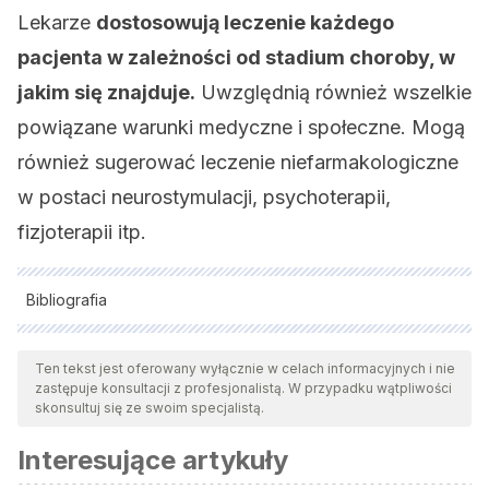
Lekarze
dostosowują leczenie każdego
pacjenta w zależności od stadium choroby, w
jakim się znajduje.
Uwzględnią również wszelkie
powiązane warunki medyczne i społeczne. Mogą
również sugerować leczenie niefarmakologiczne
w postaci neurostymulacji, psychoterapii,
fizjoterapii itp.
Bibliografia
Wszystkie cytowane źródła zostały gruntownie
przeanalizowane przez nasz zespół w celu zapewnienia ich
Ten tekst jest oferowany wyłącznie w celach informacyjnych i nie
zastępuje konsultacji z profesjonalistą. W przypadku wątpliwości
jakości, wiarygodności, aktualności i ważności. Bibliografia
skonsultuj się ze swoim specjalistą.
tego artykułu została uznana za wiarygodną i dokładną pod
Interesujące artykuły
względem naukowym lub akademickim.