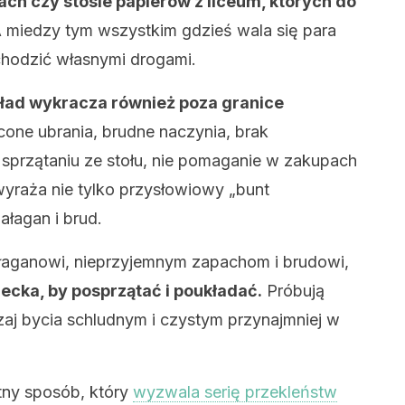
ch czy stosie papierów z liceum, których do
 miedzy tym wszystkim gdzieś wala się para
 chodzić własnymi drogami.
eład wykracza również poza granice
one ubrania, brudne naczynia, brak
 sprzątaniu ze stołu, nie pomaganie w zakupach
yraża nie tylko przysłowiowy „bunt
ałagan i brud.
ałaganowi, nieprzyjemnym zapachom i brudowi,
ecka, by posprzątać i poukładać.
Próbują
aj bycia schludnym i czystym przynajmniej w
ętny sposób, który
wyzwala serię przekleństw