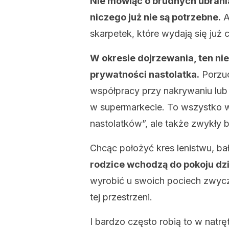
Nie mówiąc o brudnych ubrania
niczego już nie są potrzebne.
A
skarpetek, które wydają się już
W okresie dojrzewania, ten ni
prywatności nastolatka.
Porzuc
współpracy przy nakrywaniu lub
w supermarkecie. To wszystko w
nastolatków”, ale także zwykły b
Chcąc położyć kres lenistwu, b
rodzice wchodzą do pokoju dzi
wyrobić u swoich pociech zwycz
tej przestrzeni.
I bardzo często robią to w natr