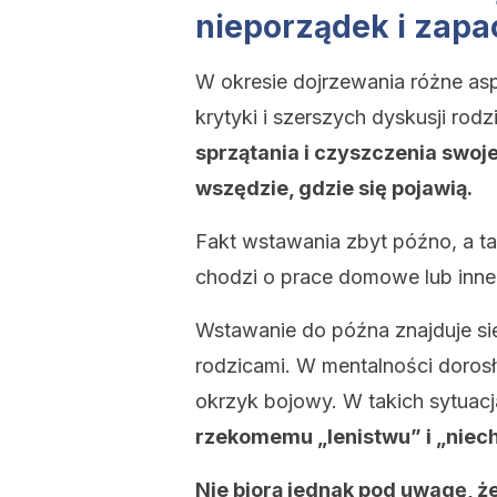
nieporządek i zapa
W okresie dojrzewania różne a
krytyki i szerszych dyskusji rod
sprzątania i czyszczenia swoje
wszędzie, gdzie się pojawią.
Fakt wstawania zbyt późno, a tak
chodzi o prace domowe lub inne
Wstawanie do późna znajduje się 
rodzicami. W mentalności doros
okrzyk bojowy. W takich sytuac
rzekomemu „lenistwu” i „niech
Nie biorą jednak pod uwagę, ż