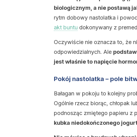
biologicznym, a nie postawą ja
rytm dobowy nastolatka i powod
akt buntu
dokonywany z premedy
Oczywiście nie oznacza to, że n
odpowiedzialnych. Ale
podstawą
jest właśnie to napięcie hormo
Pokój nastolatka – pole bit
Bałagan w pokoju to kolejny pro
Ogólnie rzecz biorąc, chłopak 
podnosząc zmiętego papieru z p
kubka niedokończonego jogurtu