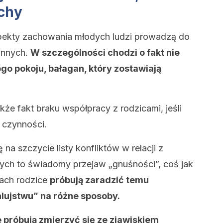
chy
spekty zachowania młodych ludzi prowadzą do
zinnych.
W szczególności chodzi o fakt nie
go pokoju, bałagan, który zostawiają
że fakt braku współpracy z rodzicami, jeśli
 czynności.
na szczycie listy konfliktów w relacji z
łych to świadomy przejaw „gnuśności”, coś jak
jach rodzice
próbują zaradzić temu
lujstwu” na różne sposoby.
e próbują zmierzyć się ze zjawiskiem